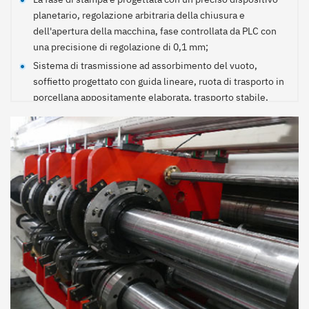
planetario, regolazione arbitraria della chiusura e
dell'apertura della macchina, fase controllata da PLC con
una precisione di regolazione di 0,1 mm;
Sistema di trasmissione ad assorbimento del vuoto,
soffietto progettato con guida lineare, ruota di trasporto in
porcellana appositamente elaborata, trasporto stabile,
cuscinetto in acciaio importato con grande durata e alta
precisione;
Spazio tra il rullo di pressatura e l'albero di guida della carta
dei ponti progettato con scatola di ingranaggi a vite senza
fine autobloccante a doppio stadio, indicizzazione,
regolazione rapida e conveniente da 0 a 10 mm (il pannello
interno di regolazione è comodo per regolare il parallelo di
due rulli);
I cuscinetti a parete su ciascun lato dell'albero motore e
del rullo anilox possono essere lubrificati per la
manutenzione e sono inoltre dotati di un dispositivo di
aggiunta dell'olio, in modo da prolungare la durata dei