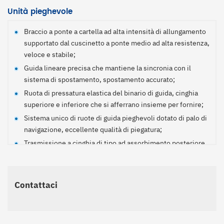
Unità pieghevole
Braccio a ponte a cartella ad alta intensità di allungamento
supportato dal cuscinetto a ponte medio ad alta resistenza,
veloce e stabile;
Guida lineare precisa che mantiene la sincronia con il
sistema di spostamento, spostamento accurato;
Ruota di pressatura elastica del binario di guida, cinghia
superiore e inferiore che si afferrano insieme per fornire;
Sistema unico di ruote di guida pieghevoli dotato di palo di
navigazione, eccellente qualità di piegatura;
Trasmissione a cinghia di tipo ad assorbimento posteriore,
il dispositivo di guida è azionato da singoli motori su
entrambi i lati, in modo da ottenere una guida efficace;
La cinghia superiore e quella inferiore mantengono la
Contattaci
stessa velocità della macchina da stampa, mentre la cinghia
di piegatura e di trasporto mantengono quasi la stessa
velocità della macchina da stampa; in questo modo è