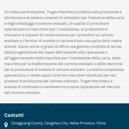
Sin dalla sua fondazione, Trugen Machinery si dedica alla produzione e
alla fornitura di sistemi completi di ondulatori per l'industria della carta
e degli imballaggi in cartone ondulato. In qualità di produttore
specializzato in macchinari per l'ondulazione, la produzione di
ondulatori e impianti di trasformazione per i produttori di cartone
ondulato e i fornitori di scatole di cartone è solo una parte delle nostre
attività. Siamo anche in grado di offrire una gamma completa di servizi,
dalla progettazione del layout dell'impianto alla riparazione e
all'aggiornamento delle macchine per l'ondulazione della carta, delle
macchine per la trasformazione del cartone ondulato o delle macchine
per la produzione di scatole di cartone ondulato. La nostra competenza
specialistica ci rende capaci di fornire macchine individuali per vari
processi di produzione del cartone ondulato. Trugen Machinery è
ansiosa di continuare a mantenere la propria reputazione nel mercato
del cartone ondulato.
Contatti
Dongguang County, Cangzhou City, Hebei Province, China