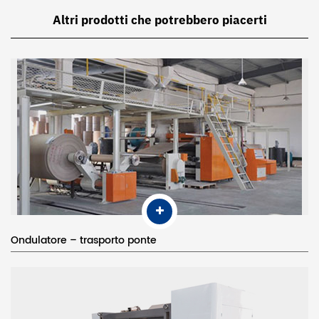
possibile evitare efficacemente che i boxplot sfocati
Altri prodotti che potrebbero piacerti
occupino la carta o si inceppino con la macchina da stampa
e ottenere una tenuta della carta più precisa;
La velocità del nastro superiore e di quello inferiore sono
regolabili individualmente. Le loro velocità possono essere
regolate allo stesso modo;
La cinghia e il rullo di gomma sono adottati per piegare la
carta e sono comodi per regolare l'angolo di piegatura,
facile da usare.
Ondulatore – trasporto ponte