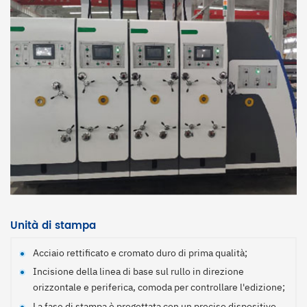
I deflettori destro e sinistro sono realizzati in acciaio
temperato rettificato e galvanizzato, il movimento è
regolato elettricamente da una vite in bronzo allo stagno,
dotata di funzione di gestione dell'ordine della carta che
consente di regolare il tempo di gestione dell'ordine per
soddisfare la produzione di carte diverse;
Spazzole antistatiche di qualità superiore per eliminare i
residui di carta dalla superficie del cartone e migliorare la
qualità di stampa.
Unità di stampa
Acciaio rettificato e cromato duro di prima qualità;
Incisione della linea di base sul rullo in direzione
orizzontale e periferica, comoda per controllare l'edizione;
La fase di stampa è progettata con un preciso dispositivo