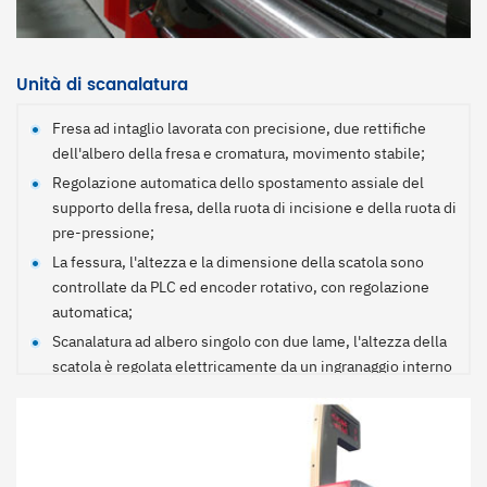
cuscinetti.
Circolazione automatica a vuoto del rullo anilox, per evitare
l'essiccazione dell'inchiostro di stampa e il lavaggio
automatico;
Unità di scanalatura
Rullo di gomma appositamente rettificato, per un
Fresa ad intaglio lavorata con precisione, due rettifiche
trasferimento superiore dell'inchiostro e per garantire la
dell'albero della fresa e cromatura, movimento stabile;
qualità della distribuzione dell'inchiostro;
Regolazione automatica dello spostamento assiale del
La superficie del tubo d'acciaio è ricoperta da una gomma
supporto della fresa, della ruota di incisione e della ruota di
indossabile con una struttura delicata e un'equilibrata
pre-pressione;
raschiatura dell'inchiostro, resistente agli acidi e agli alcali
La fessura, l'altezza e la dimensione della scatola sono
e di lunga durata;
controllate da PLC ed encoder rotativo, con regolazione
Il sistema di trasmissione diretta verticale, privo di cinghie
automatica;
e catene, consente di ridurre le perdite di potenza
Scanalatura ad albero singolo con due lame, l'altezza della
meccanica del motore stesso e gli errori, i rumori e i
scatola è regolata elettricamente da un ingranaggio interno
serraggi dovuti al collegamento, riducendo il tasso di guasti
per evitare l'inquinamento dell'olio lubrificante sul cartone.
e rendendo più sicura la manutenzione;
La regolazione dell'altezza della scatola è protetta da un
sistema digitale anticollisione che non danneggia la
macchina;